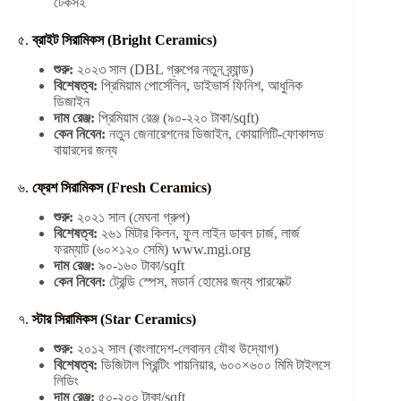
টেকসই
৫.
ব্রাইট সিরামিকস (Bright Ceramics)
শুরু:
২০২৩ সাল (DBL গ্রুপের নতুন ব্র্যান্ড)
বিশেষত্ব:
প্রিমিয়াম পোর্সেলিন, ডাইভার্স ফিনিশ, আধুনিক
ডিজাইন
দাম রেঞ্জ:
প্রিমিয়াম রেঞ্জ (৯০-২২০ টাকা/sqft)
কেন নিবেন:
নতুন জেনারেশনের ডিজাইন, কোয়ালিটি-ফোকাসড
বায়ারদের জন্য
৬.
ফ্রেশ সিরামিকস (Fresh Ceramics)
শুরু:
২০২১ সাল (মেঘনা গ্রুপ)
বিশেষত্ব:
২৬১ মিটার কিলন, ফুল লাইন ডাবল চার্জ, লার্জ
ফরম্যাট (৬০×১২০ সেমি) www.mgi.org
দাম রেঞ্জ:
৯০-১৬০ টাকা/sqft
কেন নিবেন:
ট্রেন্ডি স্পেস, মডার্ন হোমের জন্য পারফেক্ট
৭.
স্টার সিরামিকস (Star Ceramics)
শুরু:
২০১২ সাল (বাংলাদেশ-লেবানন যৌথ উদ্যোগ)
বিশেষত্ব:
ডিজিটাল প্রিন্টিং পায়নিয়ার, ৬০০×৬০০ মিমি টাইলসে
লিডিং
দাম রেঞ্জ:
৫০-২০০ টাকা/sqft