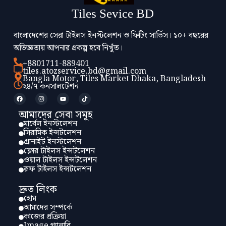
Tiles Sevice BD
বাংলাদেশের সেরা টাইলস ইনস্টলেশন ও ফিটিং সার্ভিস। ১০+ বছরের
অভিজ্ঞতায় আপনার প্রকল্প হবে নিখুঁত।
+8801711-889401
tiles.atozservice.bd@gmail.com
Bangla Motor, Tiles Market Dhaka, Bangladesh
২৪/৭ কনসালটেশন
আমাদের সেবা সমূহ
মার্বেল ইনস্টলেশন
সিরামিক ইন্সটলেশন
গ্রানাইট ইনস্টলেশন
ফ্লোর টাইলস ইন্সটলেশন
ওয়াল টাইলস ইন্সটলেশন
রূফ টাইলস ইন্সটলেশন
দ্রুত লিংক
হোম
আমাদের সম্পর্কে
কাজের প্রক্রিয়া
Image গ্যালারি