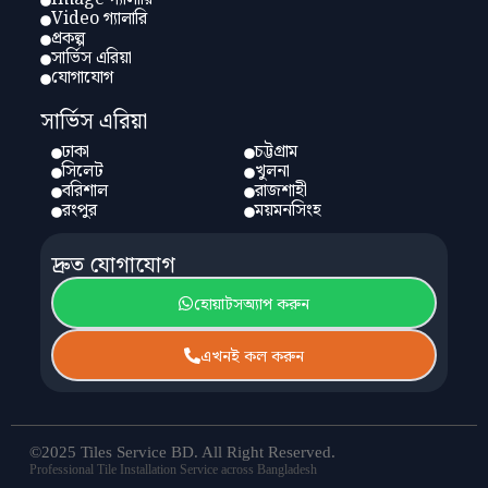
Video গ্যালারি
প্রকল্প
সার্ভিস এরিয়া
যোগাযোগ
সার্ভিস এরিয়া
ঢাকা
চট্টগ্রাম
সিলেট
খুলনা
বরিশাল
রাজশাহী
রংপুর
ময়মনসিংহ
দ্রুত যোগাযোগ
হোয়াটসঅ্যাপ করুন
এখনই কল করুন
©2025 Tiles Service BD. All Right Reserved.
Professional Tile Installation Service across Bangladesh