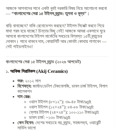
আজকে আপনাদের সাথে একটা খুবই দরকারি বিষয় নিয়ে আলোচনা করবো
—
“বাংলাদেশের সেরা ১৫ টাইলস ব্র্যান্ড: তুলনা ও মূল্য”
।
বাড়ি বানাচ্ছেন? নাকি রেনোভেশন করছেন? টাইলস সিলেক্ট করতে গিয়ে
মাথা গরম হয়ে যাচ্ছে? চিন্তার কিছু নেই! আজকে আমরা একসাথে ঘুরে
আসবো বাংলাদেশের টাইলস মার্কেটের সবচেয়ে বিশ্বস্ত ১৫টি ব্র্যান্ডের
দোকান। সাথে থাকবে দাম, কোয়ালিটি আর কোনটা কোথায় লাগাবেন —
সেই গাইডলাইনও!
বাংলাদেশের সেরা ১৫ টাইলস ব্র্যান্ড (২০২৬ আপডেট)
১.
আকিজ সিরামিকস (Akij Ceramics)
শুরু:
২০১২ সাল
বিশেষত্ব:
জার্মান/ডেনিশ টেকনোলজি, ডাবল চার্জ টাইলস, বিশাল
কালেকশন
দাম রেঞ্জ:
ওয়াল টাইলস (৮×১২”): ৩৯-৪৮ টাকা/sqft
ওয়াল টাইলস (১২×২৪”): ৮৪-৮৮ টাকা/sqft
ফ্লোর টাইলস (২৪×২৪”): ১০০-১১০ টাকা/sqft
ডাবল চার্জ: ~১৩০ টাকা/sqft
কেন নিবেন:
দেশের সবচেয়ে বড় ব্র্যান্ড, সহজলভ্য, ওয়ারেন্টি
সার্ভিস ভালো