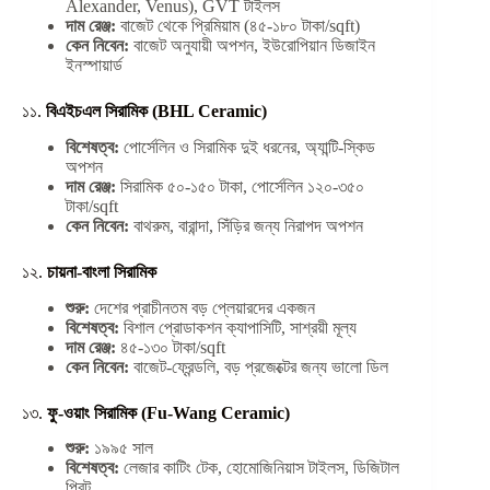
Alexander, Venus), GVT টাইলস
দাম রেঞ্জ:
বাজেট থেকে প্রিমিয়াম (৪৫-১৮০ টাকা/sqft)
কেন নিবেন:
বাজেট অনুযায়ী অপশন, ইউরোপিয়ান ডিজাইন
ইনস্পায়ার্ড
১১.
বিএইচএল সিরামিক (BHL Ceramic)
বিশেষত্ব:
পোর্সেলিন ও সিরামিক দুই ধরনের, অ্যান্টি-স্কিড
অপশন
দাম রেঞ্জ:
সিরামিক ৫০-১৫০ টাকা, পোর্সেলিন ১২০-৩৫০
টাকা/sqft
কেন নিবেন:
বাথরুম, বারান্দা, সিঁড়ির জন্য নিরাপদ অপশন
১২.
চায়না-বাংলা সিরামিক
শুরু:
দেশের প্রাচীনতম বড় প্লেয়ারদের একজন
বিশেষত্ব:
বিশাল প্রোডাকশন ক্যাপাসিটি, সাশ্রয়ী মূল্য
দাম রেঞ্জ:
৪৫-১৩০ টাকা/sqft
কেন নিবেন:
বাজেট-ফ্রেন্ডলি, বড় প্রজেক্টের জন্য ভালো ডিল
১৩.
ফু-ওয়াং সিরামিক (Fu-Wang Ceramic)
শুরু:
১৯৯৫ সাল
বিশেষত্ব:
লেজার কাটিং টেক, হোমোজিনিয়াস টাইলস, ডিজিটাল
প্রিন্ট