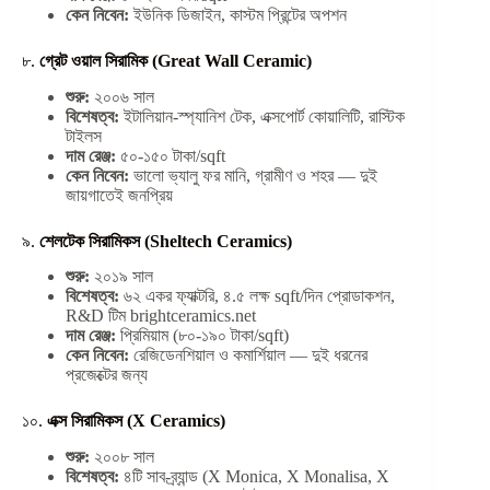
কেন নিবেন:
ইউনিক ডিজাইন, কাস্টম প্রিন্টের অপশন
৮.
গ্রেট ওয়াল সিরামিক (Great Wall Ceramic)
শুরু:
২০০৬ সাল
বিশেষত্ব:
ইটালিয়ান-স্প্যানিশ টেক, এক্সপোর্ট কোয়ালিটি, রাস্টিক
টাইলস
দাম রেঞ্জ:
৫০-১৫০ টাকা/sqft
কেন নিবেন:
ভালো ভ্যালু ফর মানি, গ্রামীণ ও শহর — দুই
জায়গাতেই জনপ্রিয়
৯.
শেলটেক সিরামিকস (Sheltech Ceramics)
শুরু:
২০১৯ সাল
বিশেষত্ব:
৬২ একর ফ্যাক্টরি, ৪.৫ লক্ষ sqft/দিন প্রোডাকশন,
R&D টিম brightceramics.net
দাম রেঞ্জ:
প্রিমিয়াম (৮০-১৯০ টাকা/sqft)
কেন নিবেন:
রেজিডেনশিয়াল ও কমার্শিয়াল — দুই ধরনের
প্রজেক্টের জন্য
১০.
এক্স সিরামিকস (X Ceramics)
শুরু:
২০০৮ সাল
বিশেষত্ব:
৪টি সাব-ব্র্যান্ড (X Monica, X Monalisa, X