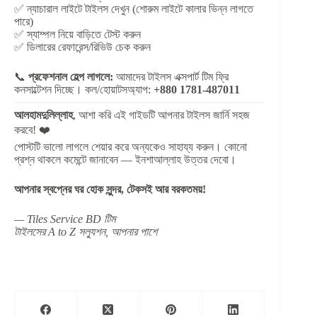
✅ ন্যাচারাল লাইটে টাইলস দেখুন (শোরুম লাইটে কালার ভিন্ন লাগতে
পারে)
✅ স্যাম্পল নিয়ে বাড়িতে টেস্ট করুন
✅ ডিলারের রেফারেন্স/রিভিউ চেক করুন
📞
প্রফেশনাল হেল্প লাগলে:
আমাদের টাইলস এক্সপার্ট টিম ফ্রি
কনসাল্টেশন দিচ্ছে। কল/হোয়াটসঅ্যাপ:
+880 1781-487011
আলহামদুলিল্লাহ
, আশা করি এই গাইডটি আপনার টাইলস জার্নি সহজ
করবে! ❤️
পোস্টটি ভালো লাগলে শেয়ার করে অন্যকেও সাহায্য করুন। কোনো
প্রশ্ন থাকলে কমেন্টে জানাবেন — ইনশাআল্লাহ উত্তর দেবো।
আপনার স্বপ্নের ঘর হোক সুন্দর, টেকসই আর বরকতময়!
— Tiles Service BD টিম
টাইলসের A to Z সল্যুশন, আপনার পাশে