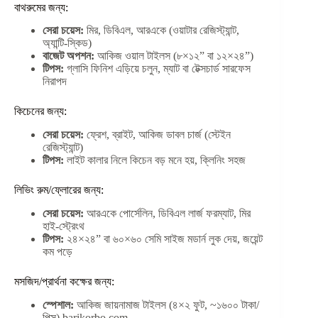
বাথরুমের জন্য:
সেরা চয়েস:
মির, ডিবিএল, আরএকে (ওয়াটার রেজিস্ট্যান্ট,
অ্যান্টি-স্কিড)
বাজেট অপশন:
আকিজ ওয়াল টাইলস (৮×১২” বা ১২×২৪”)
টিপস:
গ্লাসি ফিনিশ এড়িয়ে চলুন, ম্যাট বা টেক্সচার্ড সারফেস
নিরাপদ
কিচেনের জন্য:
সেরা চয়েস:
ফ্রেশ, ব্রাইট, আকিজ ডাবল চার্জ (স্টেইন
রেজিস্ট্যান্ট)
টিপস:
লাইট কালার নিলে কিচেন বড় মনে হয়, ক্লিনিং সহজ
লিভিং রুম/ফ্লোরের জন্য:
সেরা চয়েস:
আরএকে পোর্সেলিন, ডিবিএল লার্জ ফরম্যাট, মির
হাই-স্ট্রেংথ
টিপস:
২৪×২৪” বা ৬০×৬০ সেমি সাইজ মডার্ন লুক দেয়, জয়েন্ট
কম পড়ে
মসজিদ/প্রার্থনা কক্ষের জন্য:
স্পেশাল:
আকিজ জায়নামাজ টাইলস (৪×২ ফুট, ~১৬০০ টাকা/
পিস) barikorbo.com