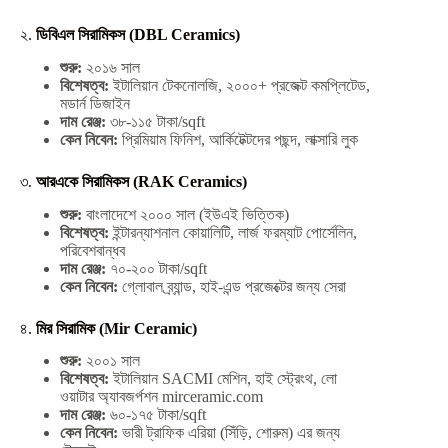
২.
ডিবিএল সিরামিকস (DBL Ceramics)
শুরু:
২০১৬ সাল
বিশেষত্ব:
ইটালিয়ান টেকনোলজি, ২০০০+ প্রজেক্ট কমপ্লিটেড,
মডার্ন ডিজাইন
দাম রেঞ্জ:
৩৮-১১৫ টাকা/sqft
কেন নিবেন:
প্রিমিয়াম ফিনিশ, আর্কিটেক্টদের পছন্দ, লাক্সারি লুক
৩.
আরএকে সিরামিকস (RAK Ceramics)
শুরু:
বাংলাদেশে ২০০০ সাল (ইউএই ভিত্তিক)
বিশেষত্ব:
ইন্টারন্যাশনাল কোয়ালিটি, লার্জ ফরম্যাট পোর্সেলিন,
পরিবেশবান্ধব
দাম রেঞ্জ:
৭০-২০০ টাকা/sqft
কেন নিবেন:
গ্লোবাল ব্র্যান্ড, হাই-এন্ড প্রজেক্টের জন্য সেরা
৪.
মির সিরামিক (Mir Ceramic)
শুরু:
২০০১ সাল
বিশেষত্ব:
ইটালিয়ান SACMI মেশিন, হাই স্ট্রেংথ, লো
ওয়াটার অ্যাবজর্পশন mirceramic.com
দাম রেঞ্জ:
৬০-১৭৫ টাকা/sqft
কেন নিবেন:
ভারী ট্রাফিক এরিয়া (সিঁড়ি, শোরুম) এর জন্য