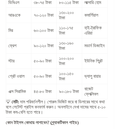
ডিবিএল
৩৮-৭৫ টাকা
৮০-১১৫ টাকা
লাক্সারি হোম
১৩০-২০০
আরএকে
৭০-১২০ টাকা
কমার্শিয়াল
টাকা
১১০-১৭৫
হাই-ট্রাফিক
মির
৬০-১০০ টাকা
টাকা
এরিয়া
১৩০-১৬০
ফ্রেশ
৯০-১২০ টাকা
মডার্ন ডিজাইন
টাকা
১০০-২০০
স্টার
৫০-৯০ টাকা
ইউনিক প্রিন্ট
টাকা
১০০-১৫০
গ্রেট ওয়াল
৫০-৯০ টাকা
ভ্যালু বায়ার
টাকা
বাজেট
এক্স সিরামিক
৪৫-৮০ টাকা
৯০-১৮০ টাকা
ফ্লেক্সিবল
💡
নোট:
দাম পরিবর্তনশীল। শোরুম ভিজিট করে বা ডিলারের সাথে কথা
বলে লেটেস্ট প্রাইস কনফার্ম করুন। অনলাইনে দেখা দামের সাথে ৫-১০
টাকা কম-বেশি হতে পারে।
কোন টাইলস কোথায় লাগাবেন? (প্র্যাকটিকাল গাইড)