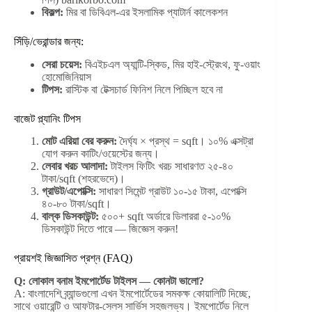
বিকল্প:
মির বা ডিবিএল-এর ইসলামিক প্যাটার্ন কালেকশন
সিঁড়ি/ভেরান্ডার জন্য:
সেরা চয়েস:
বিএইচএল অ্যান্টি-স্কিড, মির হাই-স্ট্রেংথ, ফু-ওয়াং
হোমোজিনিয়াস
টিপস:
রাস্টিক বা টেক্সচার্ড ফিনিশ নিলে পিচ্ছিল হবে না
বাজেট প্ল্যানিং টিপস
মোট এরিয়া বের করুন:
দৈর্ঘ্য × প্রস্থ = sqft। ১০% এক্সট্রা
যোগ করুন কাটিং/ওয়েস্টের জন্য।
লেবার খরচ আলাদা:
টাইলস ফিটিং খরচ সাধারণত ২৫-৪০
টাকা/sqft (শহরভেদে)।
গ্রাউট/এপোক্সি:
সাধারণ সিমেন্ট গ্রাউট ১০-১৫ টাকা, এপোক্সি
৪০-৮০ টাকা/sqft।
বাল্ক ডিসকাউন্ট:
৫০০+ sqft অর্ডারে ডিলাররা ৫-১০%
ডিসকাউন্ট দিতে পারে — জিজ্ঞেস করুন!
প্রায়শই জিজ্ঞাসিত প্রশ্ন (FAQ)
Q: লোকাল বনাম ইমপোর্টেড টাইলস — কোনটা ভালো?
A: বাংলাদেশি ব্র্যান্ডগুলো এখন ইমপোর্টেডের সমকক্ষ কোয়ালিটি দিচ্ছে,
সাথে ওয়ারেন্টি ও আফটার-সেলস সার্ভিস সহজলভ্য। ইমপোর্টেড নিলে