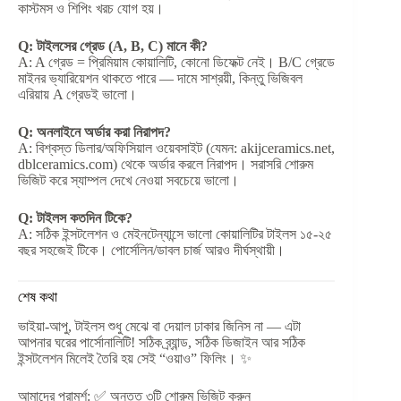
কাস্টমস ও শিপিং খরচ যোগ হয়।
Q: টাইলসের গ্রেড (A, B, C) মানে কী?
A: A গ্রেড = প্রিমিয়াম কোয়ালিটি, কোনো ডিফেক্ট নেই। B/C গ্রেডে
মাইনর ভ্যারিয়েশন থাকতে পারে — দামে সাশ্রয়ী, কিন্তু ভিজিবল
এরিয়ায় A গ্রেডই ভালো।
Q: অনলাইনে অর্ডার করা নিরাপদ?
A: বিশ্বস্ত ডিলার/অফিসিয়াল ওয়েবসাইট (যেমন: akijceramics.net,
dblceramics.com) থেকে অর্ডার করলে নিরাপদ। সরাসরি শোরুম
ভিজিট করে স্যাম্পল দেখে নেওয়া সবচেয়ে ভালো।
Q: টাইলস কতদিন টিকে?
A: সঠিক ইন্সটলেশন ও মেইনটেন্যান্সে ভালো কোয়ালিটির টাইলস ১৫-২৫
বছর সহজেই টিকে। পোর্সেলিন/ডাবল চার্জ আরও দীর্ঘস্থায়ী।
শেষ কথা
ভাইয়া-আপু, টাইলস শুধু মেঝে বা দেয়াল ঢাকার জিনিস না — এটা
আপনার ঘরের পার্সোনালিটি! সঠিক ব্র্যান্ড, সঠিক ডিজাইন আর সঠিক
ইন্সটলেশন মিলেই তৈরি হয় সেই “ওয়াও” ফিলিং। ✨
আমাদের পরামর্শ: ✅ অন্তত ৩টি শোরুম ভিজিট করুন