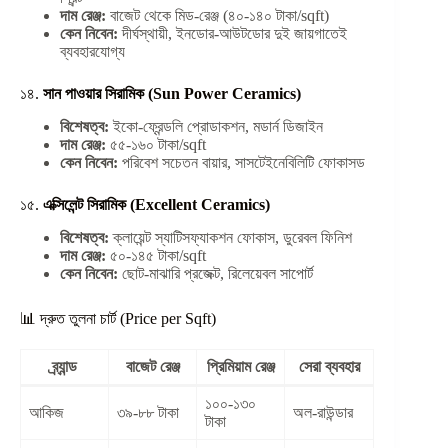
দাম রেঞ্জ:
বাজেট থেকে মিড-রেঞ্জ (৪০-১৪০ টাকা/sqft)
কেন নিবেন:
দীর্ঘস্থায়ী, ইনডোর-আউটডোর দুই জায়গাতেই
ব্যবহারযোগ্য
১৪.
সান পাওয়ার সিরামিক (Sun Power Ceramics)
বিশেষত্ব:
ইকো-ফ্রেন্ডলি প্রোডাকশন, মডার্ন ডিজাইন
দাম রেঞ্জ:
৫৫-১৬০ টাকা/sqft
কেন নিবেন:
পরিবেশ সচেতন বায়ার, সাসটেইনেবিলিটি ফোকাসড
১৫.
এক্সিলেন্ট সিরামিক (Excellent Ceramics)
বিশেষত্ব:
ক্লায়েন্ট স্যাটিসফ্যাকশন ফোকাস, ডুরেবল ফিনিশ
দাম রেঞ্জ:
৫০-১৪৫ টাকা/sqft
কেন নিবেন:
ছোট-মাঝারি প্রজেক্ট, রিলেয়েবল সাপোর্ট
📊 দ্রুত তুলনা চার্ট (Price per Sqft)
ব্র্যান্ড
বাজেট রেঞ্জ
প্রিমিয়াম রেঞ্জ
সেরা ব্যবহার
১০০-১৩০
আকিজ
৩৯-৮৮ টাকা
অল-রাউন্ডার
টাকা