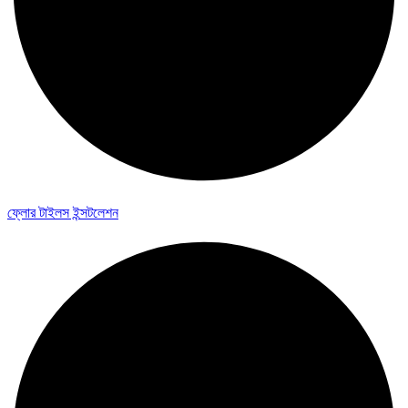
ফ্লোর টাইলস ইন্সটলেশন