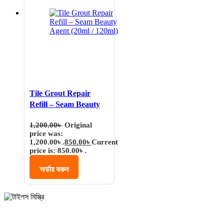
Tile Grout Repair
Refill – Seam Beauty
Agent (20ml / 120ml)
1,200.00
৳
Original
price was:
1,200.00৳ .
850.00
৳
Current
price is: 850.00৳ .
অর্ডার করুন