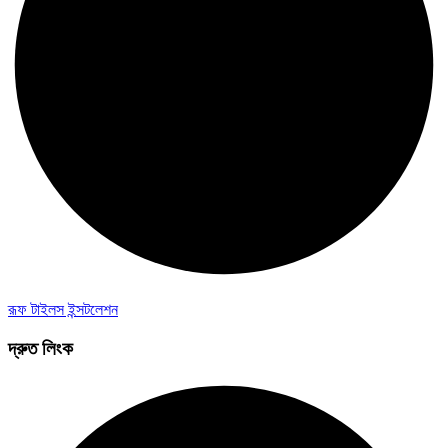
রূফ টাইলস ইন্সটলেশন
দ্রুত লিংক