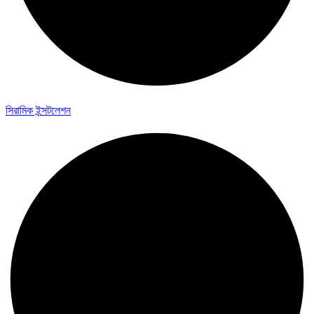
সিরামিক ইন্সটলেশন