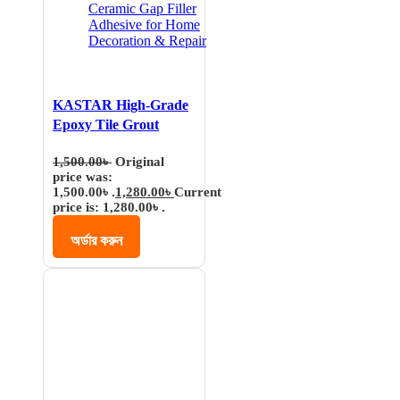
KASTAR High-Grade
Epoxy Tile Grout
Sealant, Ceramic Gap
1,500.00
৳
Original
Filler Adhesive for
price was:
Home Decoration &
1,500.00৳ .
1,280.00
৳
Current
Repair
price is: 1,280.00৳ .
অর্ডার করুন