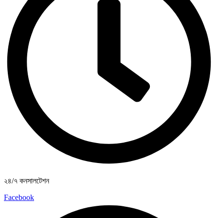
২৪/৭ কনসালটেশন
Facebook