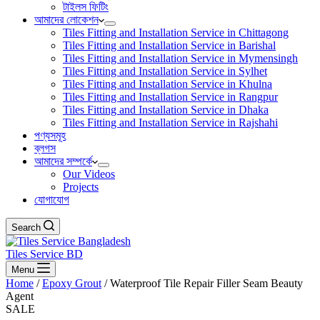
টাইলস ফিটিং
আমাদের লোকেশন
Tiles Fitting and Installation Service in Chittagong
Tiles Fitting and Installation Service in Barishal
Tiles Fitting and Installation Service in Mymensingh
Tiles Fitting and Installation Service in Sylhet
Tiles Fitting and Installation Service in Khulna
Tiles Fitting and Installation Service in Rangpur
Tiles Fitting and Installation Service in Dhaka
Tiles Fitting and Installation Service in Rajshahi
পণ্যসমূহ
ব্লগস
আমাদের সম্পর্কে
Our Videos
Projects
যোগাযোগ
Search
Tiles Service BD
Menu
Home
/
Epoxy Grout
/ Waterproof Tile Repair Filler Seam Beauty
Agent
SALE