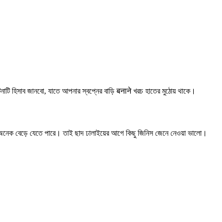
িনাটি হিসাব জানবো, যাতে আপনার স্বপ্নের বাড়ি बनाने খরচ হাতের মুঠোয় থাকে।
খরচ অনেক বেড়ে যেতে পারে। তাই ছাদ ঢালাইয়ের আগে কিছু জিনিস জেনে নেওয়া ভালো।