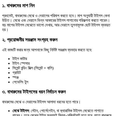
১. বাথরুমের মাপ নিন
প্রথমেই, বাথরুমের মেঝে ও দেয়ালের পরিমাপ করতে হবে। মাপ অনুযায়ী টাইলস কেনা
উচিত। মেঝে এবং দেয়ালে ভিন্ন আকারের টাইলস লাগানোর পরিকল্পনা করতে পারেন।
বড় মাপের টাইলস মেঝেতে ভালো দেখায়, আর দেয়ালে তুলনামূলক ছোট টাইলস ব্যবহৃত
হয়।
২. প্রয়োজনীয় সরঞ্জাম সংগ্রহ করুন
এই কাজটি করার জন্য আপনাকে কিছু নির্দিষ্ট সরঞ্জাম ব্যবহার করতে হবে:
টাইল কাটার
টাইল স্পেসার
সিমেন্ট বন্ডিং মিক্স (সিমেন্ট + বালি)
গ্রাউট
স্পঞ্জ
লেভেলিং টুল
৩. বাথরুমের টাইলসের ধরন নির্বাচন করুন
বাথরুমের মেঝে ও দেয়ালের টাইলস আলাদা ধরনের হতে পারে।
মেঝে টাইলস
: স্টোন, পোর্সেলেইন, বা ক্যারামিক টাইলস মেঝেতে লাগাতে
পারেন। তবে মেঝের টাইল অবশ্যই স্লিপ-রেজিস্ট্যান্ট হতে হবে, যাতে বাথরুমে