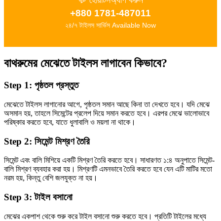
💬 হোয়াটসঅ্যাপ করুন
+880 1781-487011
২৪/৭ টাইলস সার্ভিস Available Now
বাথরুমের মেঝেতে টাইলস লাগাবেন কিভাবে?
Step 1: পৃষ্ঠতল প্রস্তুত
মেঝেতে টাইলস লাগানোর আগে, পৃষ্ঠতল সমান আছে কিনা তা দেখতে হবে। যদি মেঝে
অসমান হয়, তাহলে সিমেন্টের প্রলেপ দিয়ে সমান করতে হবে। এরপর মেঝে ভালোভাবে
পরিষ্কার করতে হবে, যাতে ধুলাবালি ও ময়লা না থাকে।
Step 2: সিমেন্ট মিশ্রণ তৈরি
সিমেন্ট এবং বালি মিশিয়ে একটি মিশ্রণ তৈরি করতে হবে। সাধারণত ১:৪ অনুপাতে সিমেন্ট-
বালি মিশ্রণ ব্যবহার করা হয়। মিশ্রণটি এমনভাবে তৈরি করতে হবে যেন এটি মাটির মতো
নরম হয়, কিন্তু বেশি জলযুক্ত না হয়।
Step 3: টাইল বসানো
মেঝের একপাশ থেকে শুরু করে টাইল বসানো শুরু করতে হবে। প্রতিটি টাইলের মধ্যে