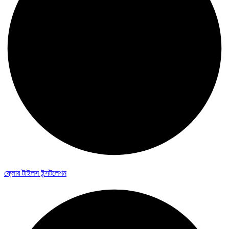
ফ্লোর টাইলস ইন্সটলেশন