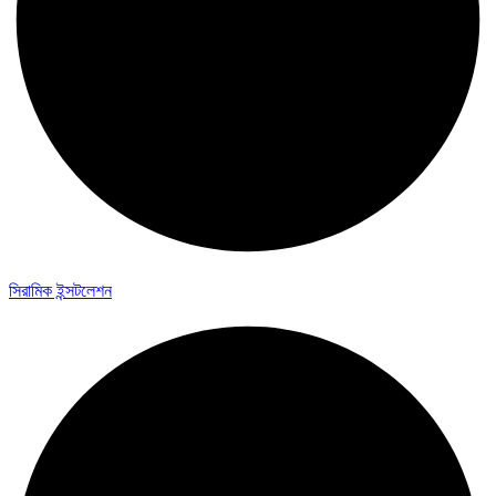
সিরামিক ইন্সটলেশন