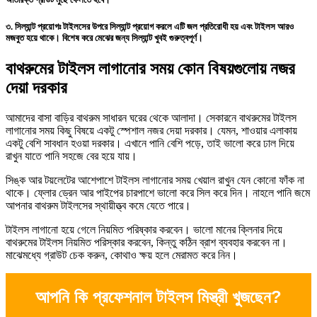
৩. সিল্যান্ট প্রয়োগঃ
টাইলসের উপরে সিল্যান্ট প্রয়োগ করলে এটি জল প্রতিরোধী হয় এবং টাইলস আরও
মজবুত হয়ে থাকে। বিশেষ করে মেঝের জন্য সিল্যান্ট খুবই গুরুত্বপূর্ণ।
বাথরুমের টাইলস লাগানোর সময় কোন বিষয়গুলোয় নজর
দেয়া দরকার
আমাদের বাসা বাড়ির বাথরুম সাধারন ঘরের থেকে আলাদা। সেকারনে বাথরুমের টাইলস
লাগানোর সময় কিছু বিষয়ে একটু স্পেশাল নজর দেয়া দরকার। যেমন, শাওয়ার এলাকায়
একটু বেশি সাবধান হওয়া দরকার। এখানে পানি বেশি পড়ে, তাই ভালো করে ঢাল দিয়ে
রাখুন যাতে পানি সহজে বের হয়ে যায়।
সিঙ্ক আর টয়লেটের আশেপাশে টাইলস লাগানোর সময় খেয়াল রাখুন যেন কোনো ফাঁক না
থাকে। ফ্লোর ড্রেন আর পাইপের চারপাশে ভালো করে সিল করে দিন। নাহলে পানি জমে
আপনার বাথরুম টাইলসের স্থায়ীত্ত্ব কমে যেতে পারে।
টাইলস লাগানো হয়ে গেলে নিয়মিত পরিষ্কার করবেন। ভালো মানের ক্লিনার দিয়ে
বাথরুমের টাইলস নিয়মিত পরিস্কার করবেন, কিন্তু কঠিন ব্রাশ ব্যবহার করবেন না।
মাঝেমধ্যে গ্রাউট চেক করুন, কোথাও ক্ষয় হলে মেরামত করে নিন।
আপনি কি প্রফেশনাল টাইলস মিস্ত্রী খুজছেন?