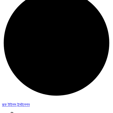
রূফ টাইলস ইন্সটলেশন