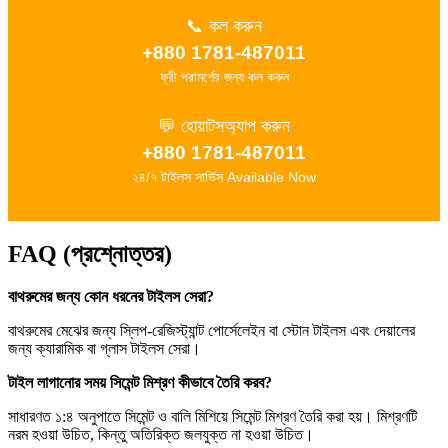
📞 কল করুন
+880 1781-487011
ফ্রী পরামর্শের জন্য কল করুন
💬 হোয়াটসঅ্যাপ করুন
+880 1781-487011
২৪/৭ টাইলস সার্ভিস Available Now
FAQ (প্রশ্নোত্তর)
বাথরুমের জন্য কোন ধরনের টাইলস সেরা?
বাথরুমের মেঝের জন্য স্লিপ-রেজিস্ট্যান্ট পোর্সেলেইন বা স্টোন টাইলস এবং দেয়ালের
জন্য ক্যারামিক বা গ্লাস টাইলস সেরা।
টাইল লাগানোর সময় সিমেন্ট মিশ্রণ কীভাবে তৈরি করব?
সাধারণত ১:৪ অনুপাতে সিমেন্ট ও বালি মিশিয়ে সিমেন্ট মিশ্রণ তৈরি করা হয়। মিশ্রণটি
নরম হওয়া উচিত, কিন্তু অতিরিক্ত জলযুক্ত না হওয়া উচিত।