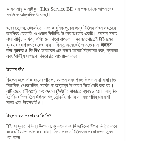
আসসালামু আলাইকুম Tiles Service BD এর পক্ষ থেকে আপনাদের
সবাইকে আন্তরিক শুভেচ্ছা।
ঘরের সৌন্দর্য, টেকসইতা এবং আধুনিক লুকের জন্য টাইলস এখন সবচেয়ে
জনপ্রিয় ফ্লোরিং ও ওয়াল ফিনিশিং উপকরণগুলোর একটি। বর্তমান সময়ে
বাসা-বাড়ি, অফিস, শপিং মল কিংবা বাথরুম—সব জায়গাতেই টাইলসের
ব্যবহার ব্যাপকভাবে দেখা যায়। কিন্তু অনেকেই জানতে চান,
টাইলস
কত প্রকার ও কি কি?
আজকের এই ব্লগে আমরা টাইলসের ধরন, ব্যবহার
এবং বৈশিষ্ট্য সম্পর্কে বিস্তারিত আলোচনা করব।
টাইলস কী?
টাইলস হলো এক ধরনের পাতলা, সমতল এবং শক্ত উপাদান যা সাধারণত
সিরামিক, পোরসেলিন, মার্বেল বা অন্যান্য উপকরণ দিয়ে তৈরি করা হয়।
এটি মেঝে (Floor) এবং দেয়াল (Wall) সাজাতে ব্যবহৃত হয়। আধুনিক
ইন্টেরিয়র ডিজাইনে টাইলস শুধু সৌন্দর্যই বাড়ায় না, বরং পরিষ্কার রাখা
সহজ এবং দীর্ঘস্থায়ীও।
টাইলস কত প্রকার ও কি কি?
টাইলস মূলত বিভিন্ন উপাদান, ব্যবহার এবং ডিজাইনের উপর ভিত্তি করে
কয়েকটি ভাগে ভাগ করা যায়। নিচে প্রধান টাইলসের প্রকারভেদ তুলে
ধরা হলো—