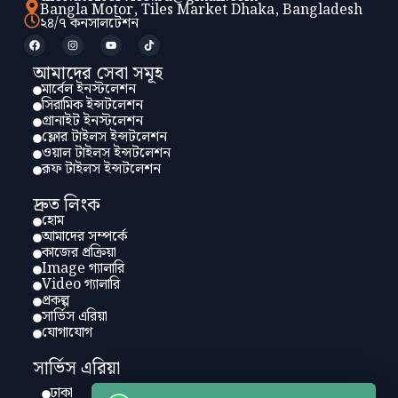
Bangla Motor, Tiles Market Dhaka, Bangladesh
২৪/৭ কনসালটেশন
আমাদের সেবা সমূহ
মার্বেল ইনস্টলেশন
সিরামিক ইন্সটলেশন
গ্রানাইট ইনস্টলেশন
ফ্লোর টাইলস ইন্সটলেশন
ওয়াল টাইলস ইন্সটলেশন
রূফ টাইলস ইন্সটলেশন
দ্রুত লিংক
হোম
আমাদের সম্পর্কে
কাজের প্রক্রিয়া
Image গ্যালারি
Video গ্যালারি
প্রকল্প
সার্ভিস এরিয়া
যোগাযোগ
সার্ভিস এরিয়া
ঢাকা
চট্টগ্রাম