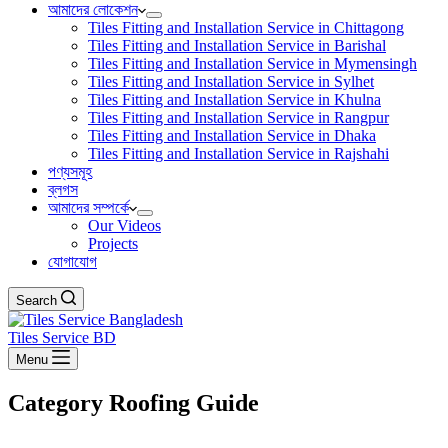
আমাদের লোকেশন
Tiles Fitting and Installation Service in Chittagong
Tiles Fitting and Installation Service in Barishal
Tiles Fitting and Installation Service in Mymensingh
Tiles Fitting and Installation Service in Sylhet
Tiles Fitting and Installation Service in Khulna
Tiles Fitting and Installation Service in Rangpur
Tiles Fitting and Installation Service in Dhaka
Tiles Fitting and Installation Service in Rajshahi
পণ্যসমূহ
ব্লগস
আমাদের সম্পর্কে
Our Videos
Projects
যোগাযোগ
Search
Tiles Service BD
Menu
Category
Roofing Guide