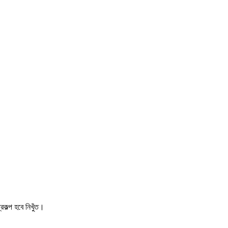
কল্প হবে নিখুঁত।