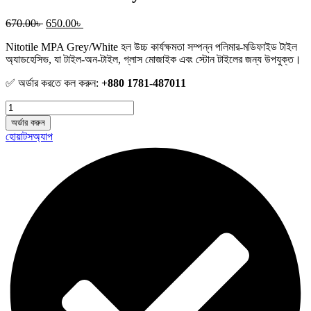
Original
Current
670.00
৳
650.00
৳
price
price
Nitotile MPA Grey/White হল উচ্চ কার্যক্ষমতা সম্পন্ন পলিমার-মডিফাইড টাইল
was:
is:
অ্যাডহেসিভ, যা টাইল-অন-টাইল, গ্লাস মোজাইক এবং স্টোন টাইলের জন্য উপযুক্ত।
670.00৳ .
650.00৳ .
✅ অর্ডার করতে কল করুন:
+880 1781-487011
Nitotile
MPA
অর্ডার করুন
Grey/White
হোয়াটসঅ্যাপ
Tiles
Adhesive
quantity