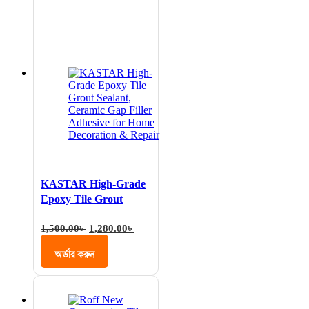
KASTAR High-Grade
Epoxy Tile Grout
Sealant, Ceramic Gap
Original
Current
1,500.00
৳
1,280.00
৳
Filler Adhesive for
price
price
Home Decoration &
was:
is:
অর্ডার করুন
Repair
1,500.00৳ .
1,280.00৳ .