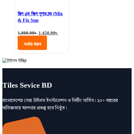
মিক্স এন্ড ফিক্স সুপার বন্ড (Mix
& Fix Sup
Original
Current
1,800.00
৳
1,450.00
৳
price
price
was:
is:
অর্ডার করুন
1,800.00৳ .
1,450.00৳ .
Tiles Sevice BD
বাংলাদেশের সেরা টাইলস ইনস্টলেশন ও ফিটিং সার্ভিস। ১০+ বছরের
অভিজ্ঞতায় আপনার প্রকল্প হবে নিখুঁত।