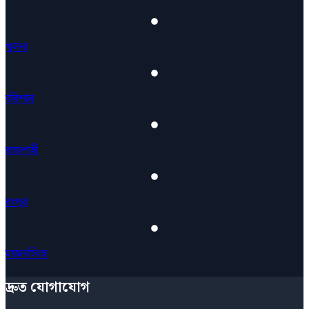
খুলনা
বরিশাল
রাজশাহী
রংপুর
ময়মনসিংহ
দ্রুত যোগাযোগ