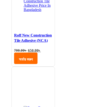
Roff New Construction
Tile Adhesive (NCA)
Original
Current
700.00
৳
650.00
৳
price
price
was:
is:
অর্ডার করুন
700.00৳ .
650.00৳ .