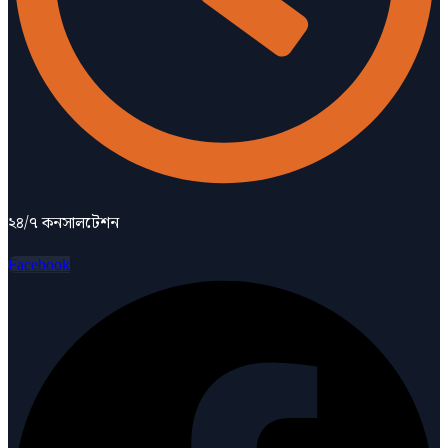
২৪/৭ কনসালটেশন
Facebook