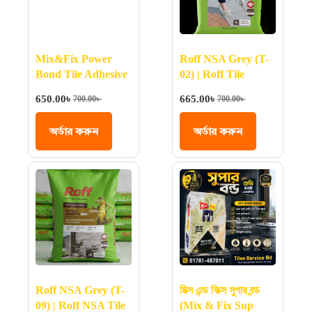
Mix&Fix Power
Roff NSA Grey (T-
Bond Tile Adhesive
02) | Roff Tile
20 KG – পাওয়ার বন্ড
Adhesive
650.00
৳
665.00
৳
700.00
৳
700.00
৳
টাইল এডেসিপ ২০ কেজি
অর্ডার করুন
অর্ডার করুন
Roff NSA Grey (T-
মিক্স এন্ড ফিক্স সুপার বন্ড
09) | Roff NSA Tile
(Mix & Fix Sup