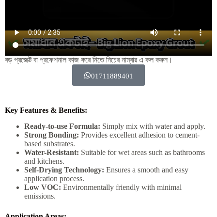
বড় প্রজেক্ট বা প্রফেশনাল কাজ করে নিতে নিচের নাম্বার ‍এ কল করুন।
01711889401
Key Features & Benefits:
Ready-to-use Formula:
Simply mix with water and apply.
Strong Bonding:
Provides excellent adhesion to cement-
based substrates.
Water-Resistant:
Suitable for wet areas such as bathrooms
and kitchens.
Self-Drying Technology:
Ensures a smooth and easy
application process.
Low VOC:
Environmentally friendly with minimal
emissions.
Application Areas: