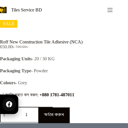
Home
/
Tile Adhesive
/ Roff New Construction Tile Adhesive (NCA)
Tiles Service BD
SALE
Roff New Construction Tile Adhesive (NCA)
650.00
৳
700.00
৳
Packaging Units-
20 / 30 KG
Packaging Type-
Powder
Colours-
Grey
✅ অর্ডার করতে কল করুন:
+880 1781-487011
অর্ডার করুন