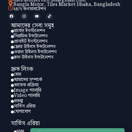
tiles.atozservice.bd@gmail.com
Bangla Motor, Tiles Market Dhaka, Bangladesh
২৪/৭ কনসালটেশন
আমাদের সেবা সমূহ
মার্বেল ইনস্টলেশন
সিরামিক ইন্সটলেশন
গ্রানাইট ইনস্টলেশন
ফ্লোর টাইলস ইন্সটলেশন
ওয়াল টাইলস ইন্সটলেশন
রূফ টাইলস ইন্সটলেশন
দ্রুত লিংক
হোম
আমাদের সম্পর্কে
কাজের প্রক্রিয়া
Image গ্যালারি
Video গ্যালারি
প্রকল্প
সার্ভিস এরিয়া
যোগাযোগ
সার্ভিস এরিয়া
ঢাকা
চট্টগ্রাম